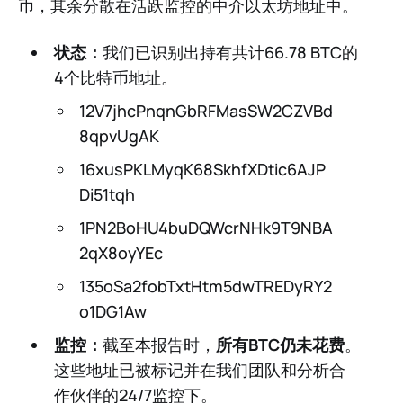
币，其余分散在活跃监控的中介以太坊地址中。
状态：
我们已识别出持有共计66.78 BTC的
4个比特币地址。
12V7jhcPnqnGbRFMasSW2CZVBd
8qpvUgAK
16xusPKLMyqK68SkhfXDtic6AJP
Di51tqh
1PN2BoHU4buDQWcrNHk9T9NBA
2qX8oyYEc
135oSa2fobTxtHtm5dwTREDyRY2
o1DG1Aw
监控：
截至本报告时，
所有BTC仍未花费
。
这些地址已被标记并在我们团队和分析合
作伙伴的24/7监控下。