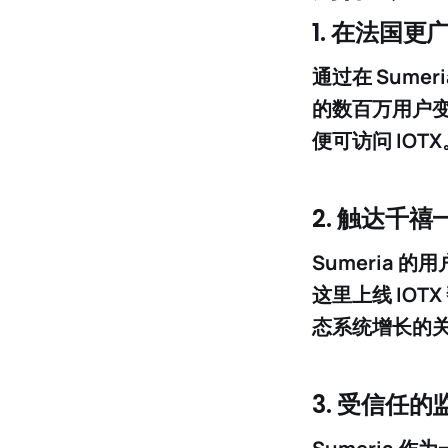
1.
在法国更
通过在 Sume
的数百万用户
便可访问 IOTX
2.
触达千禧一
Sumeria 
这里上线 IOTX 
态系统增长的
3.
受信任的