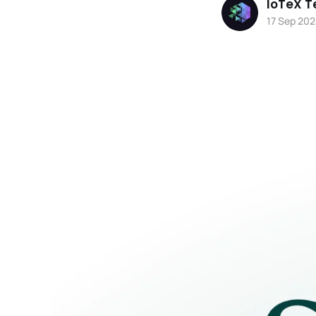
IoTeX 
17 Sep 202