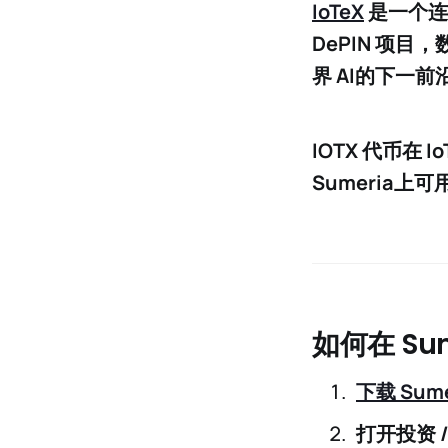
IoTeX
是一个连
DePIN 项目
界 AI
的下一前
IOTX 代币
在 
Sumeria
上可
如何在 Sum
下载 Sume
打开
投资 