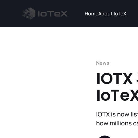
Home
About IoTeX
News
IOT
IoT
IOTX is now li
how millions c