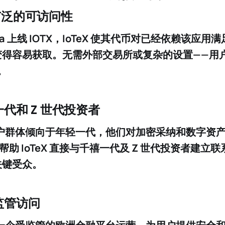
广泛的可访问性
ria 上线 IOTX，IoTeX 使其代币对已经依赖该应
变得容易获取。无需外部交易所或复杂的设置——用
。
代和 Z 世代投资者
的用户群体倾向于年轻一代，他们对
加密采纳
和数字资产
帮助 IoTeX 直接与
千禧一代及 Z 世代投资者
建立联
关键受众。
监管访问