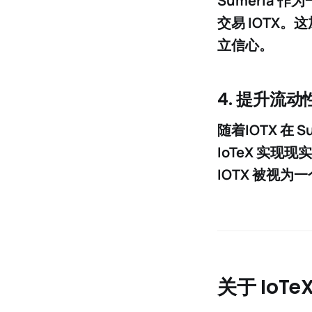
Sumeria 作
交易 IOTX。
立信心。
4.
提升流动
随着
IOTX 在 S
IoTeX 实现
现实
IOTX 被视
关于 IoTeX