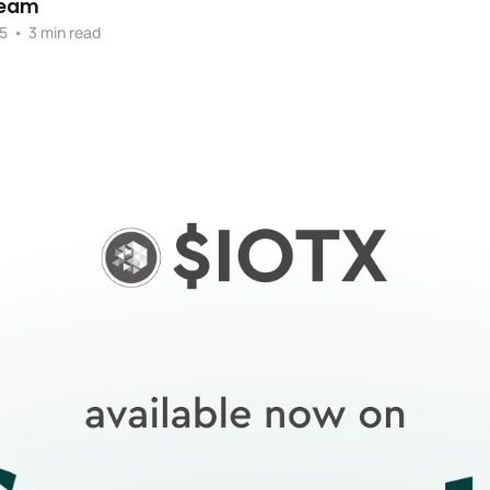
Team
5
•
3 min read