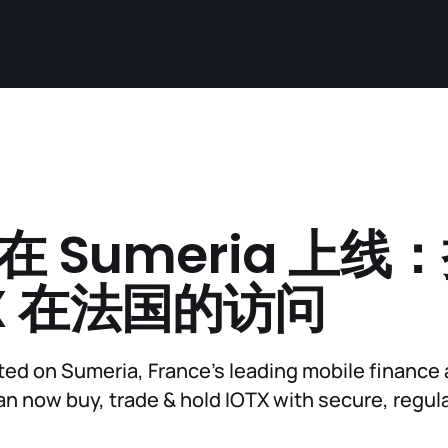
X 在 Sumeria 上线
eX 在法国的访问
sted on Sumeria, France’s leading mobile finance
an now buy, trade & hold IOTX with secure, regul