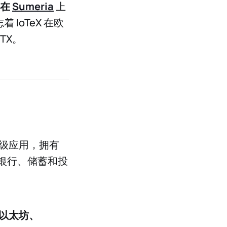
在
Sumeria
上
IoTeX 在欧
TX。
级应用，拥有
的银行、储蓄和投
、以太坊、