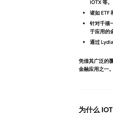
IOTX 等。
诸如 ET
针对
千禧一
于应用的
通过 Ly
凭借其广泛的覆
金融应用之一
为什么 IOT