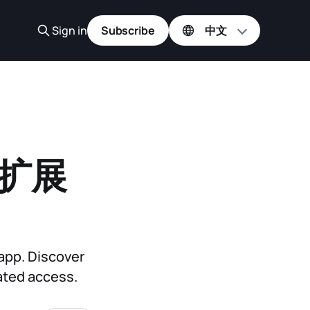
Sign in
Subscribe
：扩展
 app. Discover
ated access.