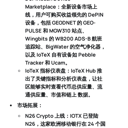
Marketplace
：全新设备市场上
线，用户可购买收益领先的 DePIN
设备，包括 GEODNET 的
GEO-
PULSE
和
MGW310 站点
、
Wingbits 的
WB200 ADS-B 航班
追踪站
、BigWater 的
空气净化器
，
以及 IoTeX 自有设备如
Pebble
Tracker
和
Ucam
。
IoTeX 指标仪表盘
：IoTeX Hub 推
出了关键指标和分析仪表盘，让社
区能够实时查看代币总供应量、流
通供应量、市值和链上 数据。
市场拓展：
N26 Crypto 上线
：IOTX 已登陆
N26
，这家欧洲移动银行在 24 个国