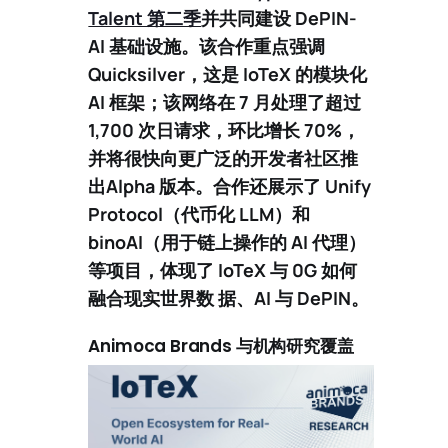
Talent 第二季
并共同建设 DePIN-
AI 基础设施。该合作重点强调
Quicksilver
，这是 IoTeX 的模块化
AI 框架；该网络在 7 月处理了超过
1,700 次日请求
，环比增长 70%，
并将很快向更广泛的开发者社区推
出
Alpha 版本
。合作还展示了
Unify
Protocol
（代币化 LLM）和
binoAI
（用于链上操作的 AI 代理）
等项目，体现了 IoTeX 与 0G 如何
融合现实世界数 据、AI 与 DePIN。
Animoca Brands 与机构研究覆盖