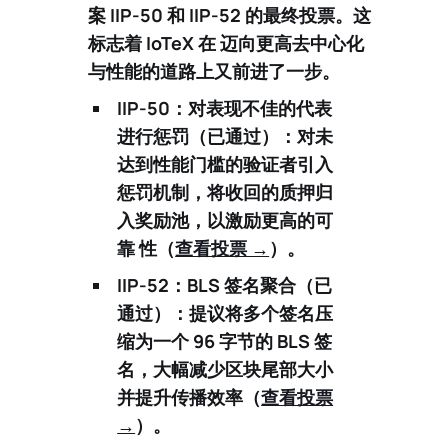
案 IIP-50 和 IIP-52 的最终投票。这
标志着 IoTeX 在 迈向更高去中心化
与性能的道路上又前进了一步。
IIP-50：对表现不佳的代表
进行惩罚（已通过）：
对未
达到性能门槛的验证者引入
惩罚机制，将收回的质押归
入奖励池，以激励更高的可
靠 性（
查看投票 →
）。
IIP-52：BLS 签名聚合（已
通过）：
提议将多个签名压
缩为一个 96 字节的 BLS 签
名，大幅减少区块尾部大小
并提升传播效率（
查看投票
→
）。