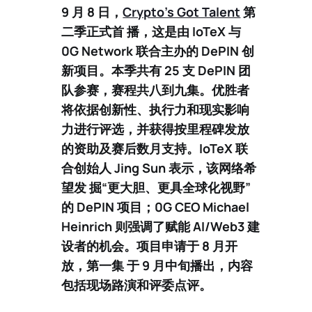
9 月 8 日，
Crypto’s Got Talent
第
二季
正式首 播，这是由 IoTeX 与
0G Network
联合主办的 DePIN 创
新项目。本季共有
25 支 DePIN 团
队
参赛，赛程共八到九集。优胜者
将依据创新性、执行力和现实影响
力进行评选，并获得按里程碑发放
的资助及赛后数月支持。IoTeX 联
合创始人
Jing Sun
表示，该网络希
望发 掘“更大胆、更具全球化视野”
的 DePIN 项目；0G CEO
Michael
Heinrich
则强调了赋能 AI/Web3 建
设者的机会。项目申请于 8 月开
放，第一集 于 9 月中旬播出，内容
包括现场路演和评委点评。