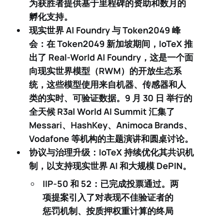
为获胜者提供基于里程碑的资助和数月的
孵化支持。
现实世界 AI Foundry 与 Token2049 峰
会：
在 Token2049 新加坡期间，IoTeX 推
出了
Real-World AI Foundry
，这是一个面
向
现实世界模型（RWM）
的开放生态系
统，这些模型使用来自机器、传感器和人
类的实时、可验证数据。9 月 30 日 举行的
全天候
R3al World AI Summit
汇集了
Messari、HashKey、Animoca Brands、
Vodafone 等机构的主题演讲和圆桌讨论。
协议与治理升级：
IoTeX 持续优化其共识机
制，以支持现实世界 AI 和大规模 DePIN。
IIP-50 和 52
：已完成
投票通过
。两
项提案引入了对表现不佳验证者的
惩罚机制、按质押权重计算的终局