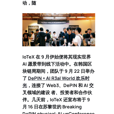
动，随
IoTeX 在 9 月伊始便将其现实世界
AI 愿景带到线下活动中。在
韩国区
块链周
期间，团队于 9 月 22 日举办
了
DePIN × AI R3al World 欢乐时
光
，连接了 Web3、DePIN 和 AI 交
叉领域的建设 者、投资者和合作伙
伴。几天前，IoTeX 还宣布将于 9
月 16 日在苏黎世的
Breaking
DePIN physical-AI unConference