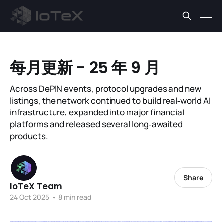
每月更新 - 25 年 9 月
Across DePIN events, protocol upgrades and new
listings, the network continued to build real‑world AI
infrastructure, expanded into major financial
platforms and released several long‑awaited
products.
Share
IoTeX Team
24 Oct 2025
•
8 min read