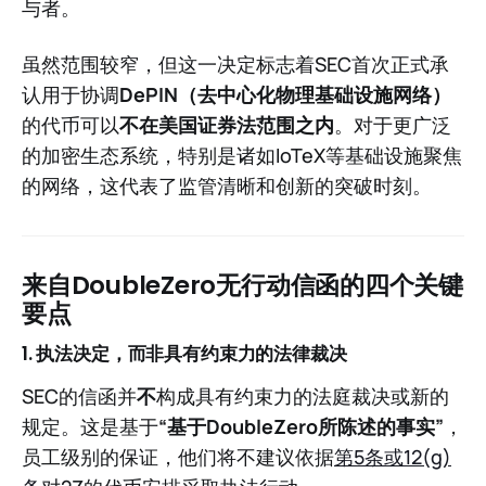
与者。
虽然范围较窄，但这一决定标志着SEC首次正式承
认用于协调
DePIN（去中心化物理基础设施网络）
的代币可以
不在美国证券法范围之内
。对于更广泛
的加密生态系统，特别是诸如IoTeX等基础设施聚焦
的网络，这代表了监管清晰和创新的突破时刻。
来自DoubleZero无行动信函的四个关键
要点
1. 执法决定，而非具有约束力的法律裁决
SEC的信函并
不
构成具有约束力的法庭裁决或新的
规定。这是基于
“基于DoubleZero所陈述的事实”
，
员工级别的保证，他们将不建议依据
第5条或12(g)