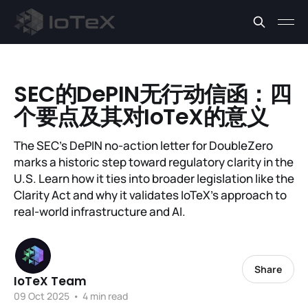
SEC的DePIN无行动信函：四
个要点及其对IoTeX的意义
The SEC’s DePIN no-action letter for DoubleZero
marks a historic step toward regulatory clarity in the
U.S. Learn how it ties into broader legislation like the
Clarity Act and why it validates IoTeX’s approach to
real-world infrastructure and AI.
Share
IoTeX Team
09 Oct 2025
•
4 min read